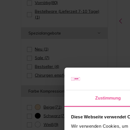
Vorrätig
(80)
Bestellware (Lieferzeit 7-10 Tage)
(1)
Spezialangebote
Neu
(1)
Sale
(7)
Bestseller
(4)
Chirurgen empfehlen
(4)
Beige
Farbe Kompressionswäsche
Zustimmung
Beige
(71)
Schwarz
(73)
Diese Webseite verwendet 
Weiß
(9)
Wir verwenden Cookies, um I