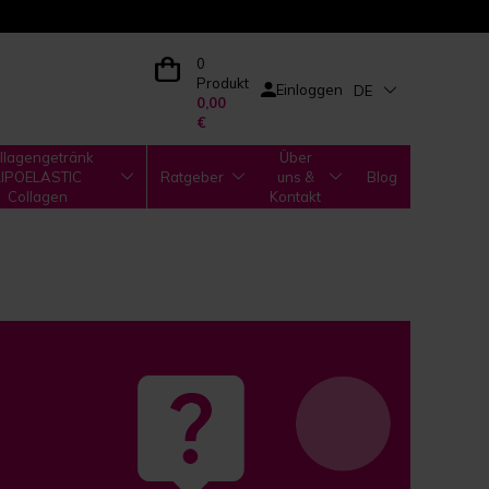
0
Produkt
Einloggen
DE
0,00
€
llagengetränk
Über
LIPOELASTIC
Ratgeber
uns &
Blog
Collagen
Kontakt