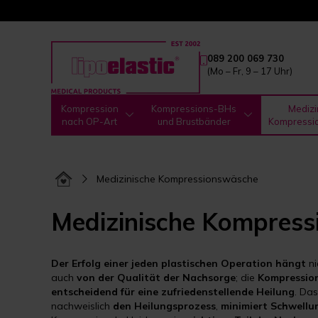
089 200 069 730
(Mo – Fr, 9 – 17 Uhr)
Kompression
Kompressions-BHs
Medizi
nach OP-Art
und Brustbänder
Kompressi
Medizinische Kompressionswäsche
Medizinische Kompres
Der Erfolg einer jeden plastischen Operation hängt
ni
auch
von der Qualität der Nachsorge
; die
Kompressio
entscheidend für eine zufriedenstellende Heilung
. Da
nachweislich
den Heilungsprozess
,
minimiert Schwellu