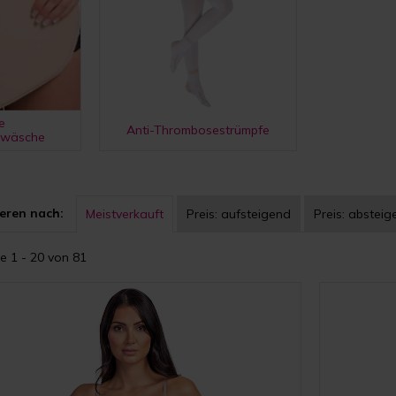
e
Anti-Thrombosestrümpfe
swäsche
eren nach:
Meistverkauft
Preis:
aufsteigend
Preis:
absteig
e 1 - 20 von 81