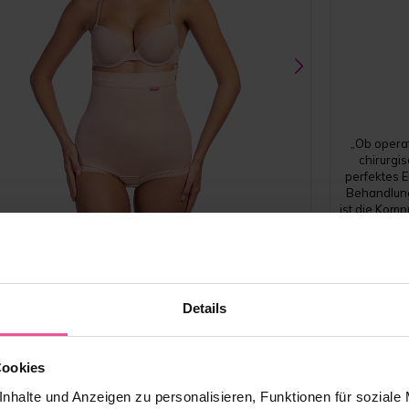
„Ob operat
chirurgi
perfektes 
Behandlung
ist die Komp
B. sind die
in der p
Insbesonde
Schwarz
individue
verschiede
VH Comfort
Verfügung. 
Details
Nachbehandl
meinen Pat
Cookies
Kompressionsmieder - seitlicher Reißverschluss,
Hakenverschluss im Schrittbereich
nhalte und Anzeigen zu personalisieren, Funktionen für soziale