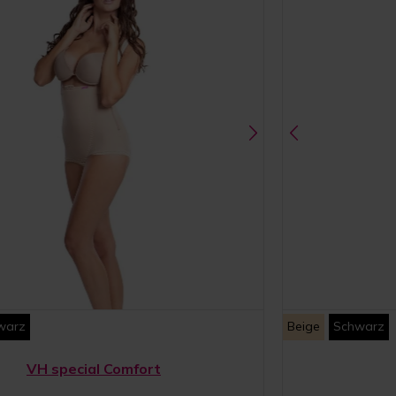
warz
Beige
Schwarz
VH special Comfort