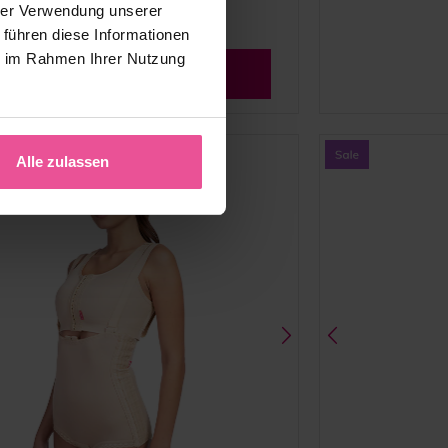
hrer Verwendung unserer
 führen diese Informationen
ie im Rahmen Ihrer Nutzung
Alle Bewertungen sehen
Alle zulassen