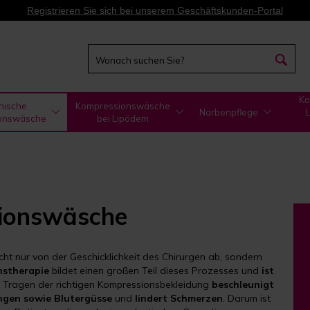
Registrieren Sie sich bei unserem Geschäftskunden-Portal
Ko
nische
Kompressionswäsche
Narbenpflege
onswäsche
bei Lipödem
sionswäsche
cht nur von der Geschicklichkeit des Chirurgen ab, sondern
nstherapie
bildet einen großen Teil dieses Prozesses und
ist
s Tragen der richtigen Kompressionsbekleidung
beschleunigt
ngen sowie Blutergüsse
und
lindert Schmerzen
. Darum ist