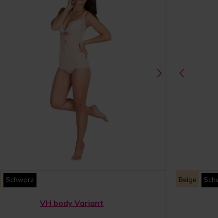
Schwarz
Beige
Sch
VH body Variant