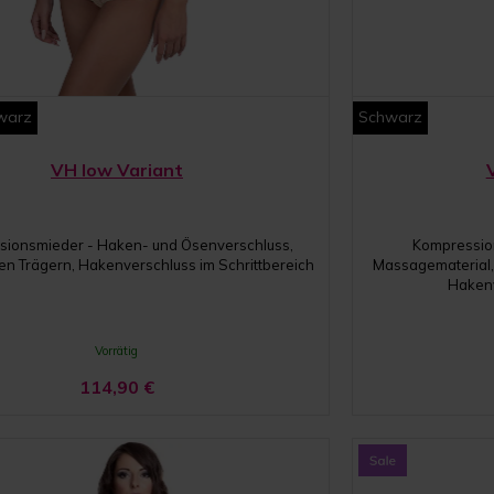
warz
Schwarz
VH low Variant
sionsmieder - Haken- und Ösenverschluss,
Kompression
 Trägern, Hakenverschluss im Schrittbereich
Massagematerial, 
Hakenv
Vorrätig
114,90
€