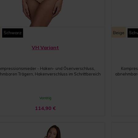
Schwarz
Beige
Sch
VH Variant
ompressionsmieder - Haken- und Ösenverschluss,
Kompres
hmbaren Trägern, Hakenverschluss im Schrittbereich
abnehmbaren
Vorrätig
114,90
€