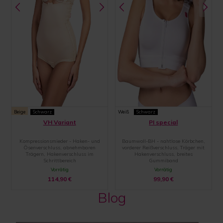
Beige
Schwarz
Weiß
Schwarz
VH Variant
PI special
Kompressionsmieder - Haken- und
Baumwoll-BH - nahtlose Körbchen,
Ösenverschluss, abnehmbaren
vorderer Reißverschluss, Träger mit
Trägern, Hakenverschluss im
Hakenverschluss, breites
Schrittbereich
Gummiband
Vorrätig
Vorrätig
114,90
€
99,90
€
Blog