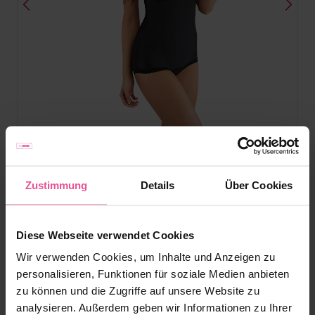
Schwarz
Zustimmung
Details
Über Cookies
VH unique Variant
Diese Webseite verwendet Cookies
Kompressionsmieder der zweiten Stufe - 3D-
Massagematerial, seitlicher Haken- und Ösenverschluss,
Wir verwenden Cookies, um Inhalte und Anzeigen zu
Hakenverschluss im Schrittbereich
personalisieren, Funktionen für soziale Medien anbieten
zu können und die Zugriffe auf unsere Website zu
analysieren. Außerdem geben wir Informationen zu Ihrer
Vorrätig