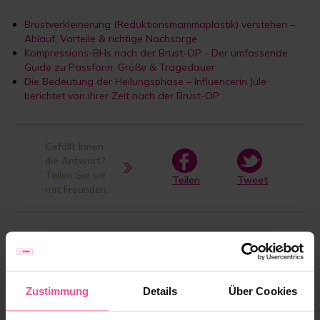
Brustverkleinerung (Reduktionsmammaplastik) verstehen –
Ablauf, Vorteile & richtige Nachsorge
Kompressions-BHs nach der Brust-OP - Der umfassende
Guide zu Passform, Größe & Tragedauer
Die Bedeutung der Heilungsphase – Influencerin Jule
berichtet von ihrer Zeit nach der Brust-OP
Gefällt Ihnen
die Antwort?
Teilen Sie sie
Teilen
Tweet
mit Freunden.
Produkt in der Antwort
aufgeführt:
Zustimmung
Details
Über Cookies