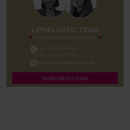
LIPOELASTIC TEAM
Wir sind hier, um Ihnen zu helfen
Tel: 089 200 069 730
(Mo – Fr, 9 – 17 Uhr)
kundenservice@lipoelastic.de
Stellen Sie Ihre Frage.