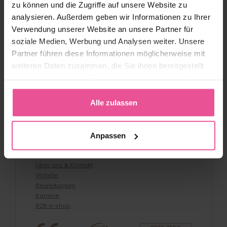
zu können und die Zugriffe auf unsere Website zu
analysieren. Außerdem geben wir Informationen zu Ihrer
Kontakt
Versand und Zahlung
Verwendung unserer Website an unsere Partner für
AGB
soziale Medien, Werbung und Analysen weiter. Unsere
Rücksendungen
Partner führen diese Informationen möglicherweise mit
Vertrag widerrufen
weiteren Daten zusammen, die Sie ihnen bereitgestellt
Datenschutzbestimmungen
haben oder die sie im Rahmen Ihrer Nutzung der Dienste
Impressum
Rabattcodes & Geschäftsbedingungen
gesammelt haben.
Whistleblowing-Richtlinie
Alle zulassen
Barrierefreiheit
Produktsicherheit
Anpassen
Über uns
Über uns & Kontakt
Vorteile
Bewertungen
Karriere
B2B e-shop