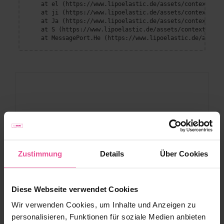
    at el (https://www.lipoelastic.de/assets/context-DEl
    at ji (https://www.lipoelastic.de/assets/context-DEl
    at Ja (https://www.lipoelastic.de/assets/context-DEl
    at S (https://www.lipoelastic.de/assets/context-DEllq
    at MessagePort.He (https://www.lipoelastic.de/assets
Zustimmung
Details
Über Cookies
Diese Webseite verwendet Cookies
Wir verwenden Cookies, um Inhalte und Anzeigen zu
personalisieren, Funktionen für soziale Medien anbieten
Kundenservice