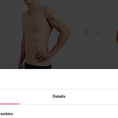
Schwarz
Beige
Sch
Details
Everyday Shape Men's Vest
Cookies