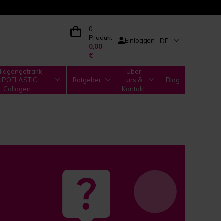
0
Produkt
Einloggen
DE
0,00
€
llagengetränk
Über
LIPOELASTIC
Ratgeber
uns &
Blog
Collagen
Kontakt