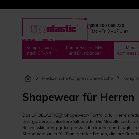
089 200 069 730
(Mo – Fr, 9 – 17 Uhr)
Kompression
Kompressions-BHs
Medizi
nach OP-Art
und Brustbänder
Kompressi
Medizinische Kompressionswäsche
Kompre
Shapewear für Herren
Das LIPOELASTIC
Shapewear-Portfolio für Herren reduz
eine glattere, schlankere Silhouette. Die Modelle sind so k
Businesskleidung getragen werden können und zugleich h
Shapewear auch für Transgender-Frauen, die ihre Brustk