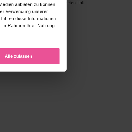
erren-Shirt mit Achselpads für diskreten Halt
 Medien anbieten zu können
unter Hemden.
hrer Verwendung unserer
 führen diese Informationen
ie im Rahmen Ihrer Nutzung
Vorrätig
54,90
€
Alle zulassen