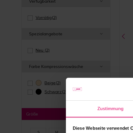
Verfügbarkeit
Vorrätig
(2)
Spezialangebote
Neu
(2)
Farbe Kompressionswäsche
Beige
(2)
Schwarz
(2)
Beige
Zustimmung
Größe
Diese Webseite verwendet 
S
M
L
XL