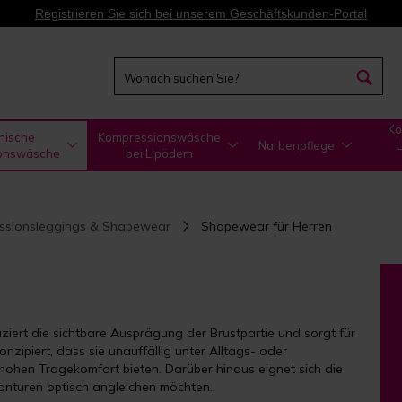
Registrieren Sie sich bei unserem Geschäftskunden-Portal
Ko
nische
Kompressionswäsche
Narbenpflege
onswäsche
bei Lipödem
ssionsleggings & Shapewear
Shapewear für Herren
iert die sichtbare Ausprägung der Brustpartie und sorgt für
onzipiert, dass sie unauffällig unter Alltags- oder
ohen Tragekomfort bieten. Darüber hinaus eignet sich die
onturen optisch angleichen möchten.