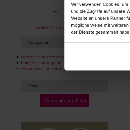
Form
Wir verwenden Cookies, um I
und die Zugriffe auf unsere 
XXL
3XL
Website an unsere Partner fü
möglicherweise mit weiteren
Wählen Sie die richtige Größe.
der Dienste gesammelt habe
Kategorien
Medizinische Kompressionswäsche
Kompressionsleggings & Shapewear
Shapewear für Herren
Filter
Keine aktiven Filter