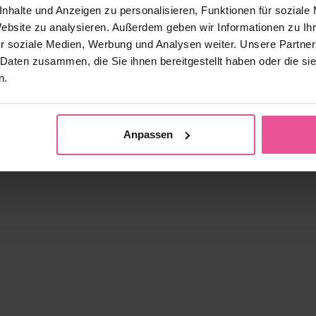
endes Herren-Unterhemd für dezente Unterstützung
Formendes H
nhalte und Anzeigen zu personalisieren, Funktionen für soziale
unter Hemden.
Website zu analysieren. Außerdem geben wir Informationen zu I
r soziale Medien, Werbung und Analysen weiter. Unsere Partner
 Daten zusammen, die Sie ihnen bereitgestellt haben oder die s
Vorrätig
n.
44,90
€
Anpassen