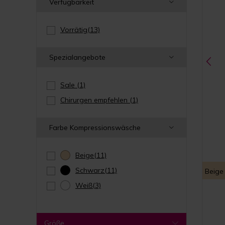
Verfügbarkeit
Vorrätig
(13)
Spezialangebote
Sale
(1)
Chirurgen empfehlen
(1)
Farbe Kompressionswäsche
Beige
(11)
Schwarz
(11)
Beige
Weiß
(3)
Größe