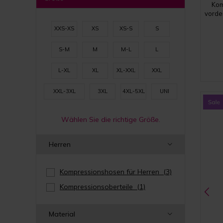
Kom
vorde
XXS-XS
XS
XS-S
S
S-M
M
M-L
L
L-XL
XL
XL-XXL
XXL
XXL-3XL
3XL
4XL-5XL
UNI
Wählen Sie die richtige Größe.
Herren
Kompressionshosen für Herren
(3)
Kompressionsoberteile
(1)
Material