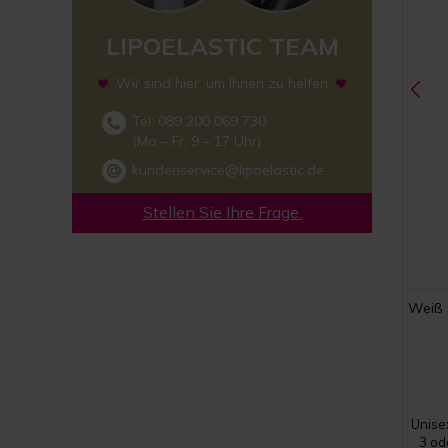
LIPOELASTIC TEAM
Wir sind hier, um Ihnen zu helfen
Tel: 089 200 069 730
(Mo – Fr, 9 – 17 Uhr)
kundenservice@lipoelastic.de
Stellen Sie Ihre Frage.
Weiß
Unise
3 od