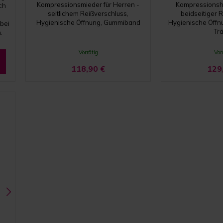
Kompressionsmieder für Herren -
Kompressionsho
ch
seitlichem Reißverschluss,
beidseitiger 
Hygienische Öffnung, Gummiband
Hygienische Öff
bei
Tr
.
Vorrätig
Vor
118,90
€
129