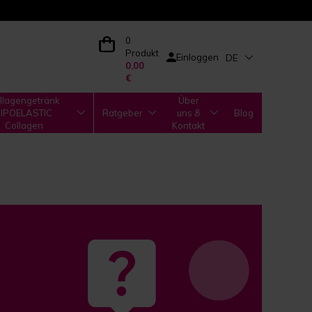
0
Produkt
Einloggen
DE
0,00
€
llagengetränk
Über
LIPOELASTIC
Ratgeber
uns &
Blog
Collagen
Kontakt