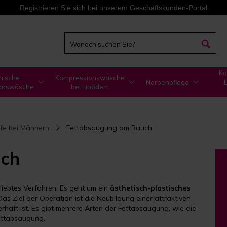
Registrieren Sie sich bei unserem Geschäftskunden-Portal
Ko
nische
Kompressionswäsche
Narbenpflege
onswäsche
bei Lipödem
ffe bei Männern
Fettabsaugung am Bauch
uch
iebtes Verfahren. Es geht um ein
ästhetisch-plastisches
as Ziel der Operation ist die Neubildung einer attraktiven
rhaft ist. Es gibt mehrere Arten der Fettabsaugung, wie die
Fettabsaugung.