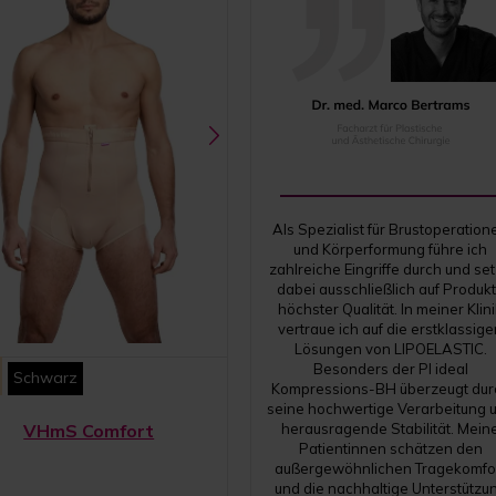
Als Spezialist für Brustoperation
und Körperformung führe ich
zahlreiche Eingriffe durch und se
dabei ausschließlich auf Produk
höchster Qualität. In meiner Klin
vertraue ich auf die erstklassig
Lösungen von LIPOELASTIC.
Besonders der PI ideal
Schwarz
Kompressions-BH überzeugt dur
seine hochwertige Verarbeitung 
VHmS Comfort
herausragende Stabilität. Mein
Patientinnen schätzen den
außergewöhnlichen Tragekomfo
und die nachhaltige Unterstützu