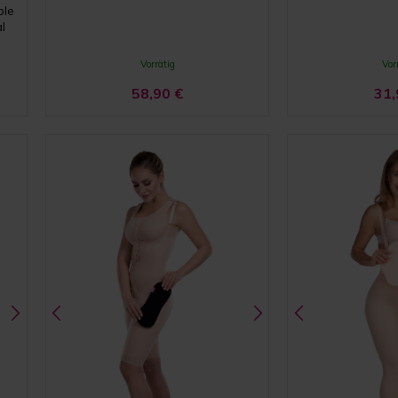
ble
l
Vorrätig
Vor
58,90
€
31