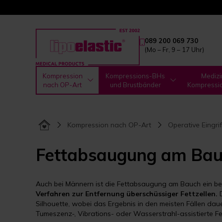
089 200 069 730
(Mo – Fr, 9 – 17 Uhr)
Kompression
Kompressions-BHs
Medizi
nach OP-Art
und Brustbänder
Kompressi
Kompression nach OP-Art
Operative Eingri
Fettabsaugung am Ba
Auch bei Männern ist die Fettabsaugung am Bauch ein bel
Verfahren zur Entfernung überschüssiger Fettzellen.
D
Silhouette, wobei das Ergebnis in den meisten Fällen daue
Tumeszenz-, Vibrations- oder Wasserstrahl-assistierte 