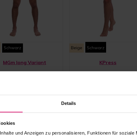
Schwarz
Beige
Schwarz
MGm long Variant
KPress
essionsmieder für Herren mit ¾
Unisex Bauchgurt - 2 überlappe
meln und Hosenbeinen nach
Klettverschluss-Streifen
decken-, Oberarmstraffung und
Fettabsaugung
Details
Vorrätig
Vorrätig
169,90
€
ab 76,90
€
Cookies
nhalte und Anzeigen zu personalisieren, Funktionen für soziale