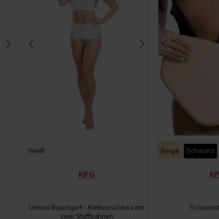
Weiß
Beige
Schwarz
KPG
K
Unisex Bauchgurt - Klettverschluss mit
Schaumst
zwei Stoffbahnen