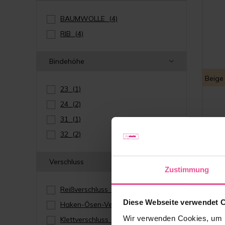
BAUMWOLLE
(4)
RIB
(4)
Bindehöhe
Beige
23
(1)
24
(2)
31
(1)
32
(2)
Kompr
Är
Bauch
Verschluss
Zustimmung
Reißverschluss
(3)
Diese Webseite verwendet 
Haken-Ösen-Verschluss
(1)
Wir verwenden Cookies, um I
Klettverschluss
(4)