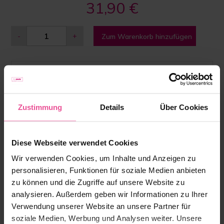
31,90 €
-
+
Zum Warenkorb hinzufügen
Zustimmung
Details
Über Cookies
Diese Webseite verwendet Cookies
„Die Kompressionswäsche von LIPOELASTIC
Wir verwenden Cookies, um Inhalte und Anzeigen zu
begeistert nicht nur uns, sondern auch unsere
Patientinnen und Patienten. Sie bietet einen
personalisieren, Funktionen für soziale Medien anbieten
angenehmen und langlebigen Tragekomfort, eine
zu können und die Zugriffe auf unsere Website zu
narbenschonende Kompression und gibt zudem
analysieren. Außerdem geben wir Informationen zu Ihrer
ein Gefühl von Stabilität und Sicherheit. Aufgrund
Verwendung unserer Website an unsere Partner für
der vielfältigen Auswahl findet sich für jeden das
soziale Medien, Werbung und Analysen weiter. Unsere
passende Modell. Unser Favorit – der PI extra.