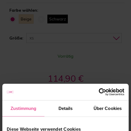
Farbe wählen:
Beige
Schwarz
Größe:
XS
Vorrätig
114,90 €
-
+
Zum Warenkorb hinzufügen
Zustimmung
Details
Über Cookies
Diese Webseite verwendet Cookies