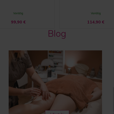
Vorrätig
Vorrätig
99,90
€
114,90
€
Blog