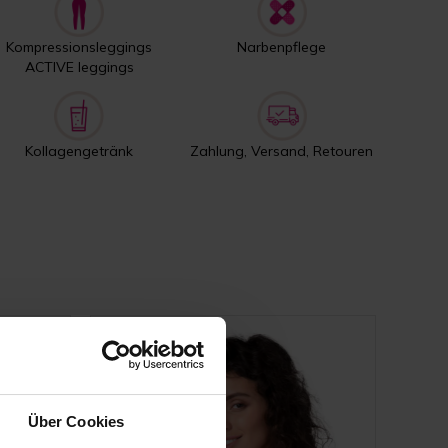
Kompressionsleggings
Narbenpflege
ACTIVE leggings
Kollagengetränk
Zahlung, Versand, Retouren
Über Cookies