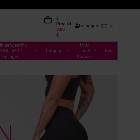
0
Produkt
Einloggen
DE
0,00
€
llagengetränk
Über
LIPOELASTIC
Ratgeber
uns &
Blog
Collagen
Kontakt