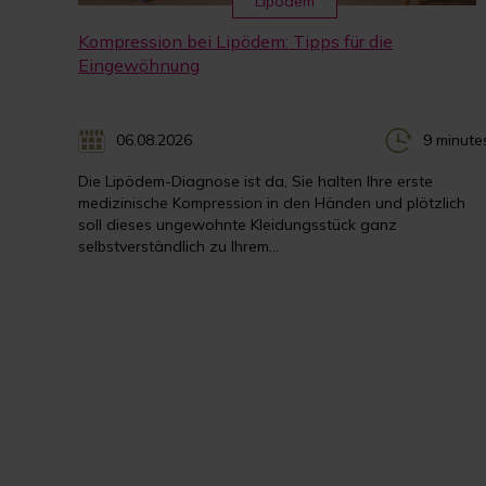
Lipödem
Kompression bei Lipödem: Tipps für die
Eingewöhnung
06.08.2026
9 minute
Die Lipödem-Diagnose ist da, Sie halten Ihre erste
medizinische Kompression in den Händen und plötzlich
soll dieses ungewohnte Kleidungsstück ganz
selbstverständlich zu Ihrem...