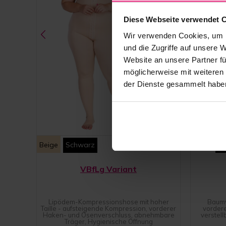
Diese Webseite verwendet 
Wir verwenden Cookies, um I
und die Zugriffe auf unsere 
Website an unsere Partner fü
möglicherweise mit weiteren
der Dienste gesammelt habe
Beige
Schwarz
Weiß
S
VBfLg Variant
Lipödem-Kompressionshose mit hoher
Baumw
Taille - aufsteigende Kompression, vorderer
vorder
Haken- und Ösenverschluss, abnehmbare
verstel
Träger, Hygienische Öffnung