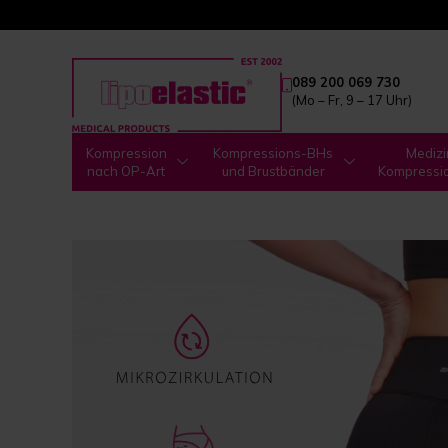
089 200 069 730
(Mo – Fr, 9 – 17 Uhr)
Kompression
Kompressions-BHs
Medizi
nach OP-Art
und Brustbänder
Kompressi