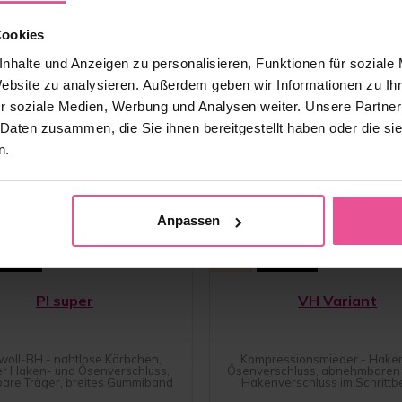
Cookies
nhalte und Anzeigen zu personalisieren, Funktionen für soziale
Website zu analysieren. Außerdem geben wir Informationen zu I
r soziale Medien, Werbung und Analysen weiter. Unsere Partner
 Daten zusammen, die Sie ihnen bereitgestellt haben oder die s
n.
Anpassen
chwarz
Beige
Schwarz
PI super
VH Variant
oll-BH - nahtlose Körbchen,
Kompressionsmieder - Hake
er Haken- und Ösenverschluss,
Ösenverschluss, abnehmbaren 
lbare Träger, breites Gummiband
Hakenverschluss im Schrittb