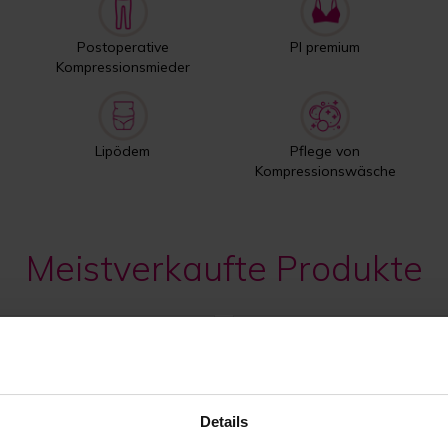
Postoperative
PI premium
Kompressionsmieder
Lipödem
Pflege von
Kompressionswäsche
Meistverkaufte Produkte
Details