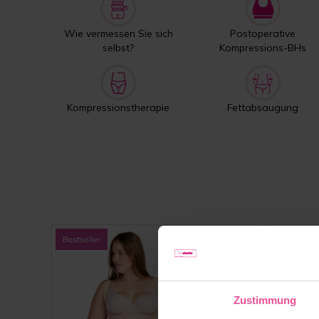
Wie vermessen Sie sich
Postoperative
selbst?
Kompressions-BHs
Kompressionstherapie
Fettabsaugung
Zustimmung