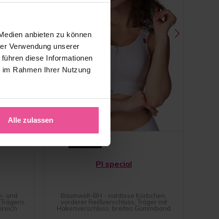
 Medien anbieten zu können
hrer Verwendung unserer
 führen diese Informationen
ie im Rahmen Ihrer Nutzung
Alle zulassen
Weiß
Schwarz
PI special
n- und
Baumwoll-BH - nahtlose Körbchen,
Trägern,
vorderer Reißverschluss, Träger mit
ereich
Hakenverschluss, breites Gummiband