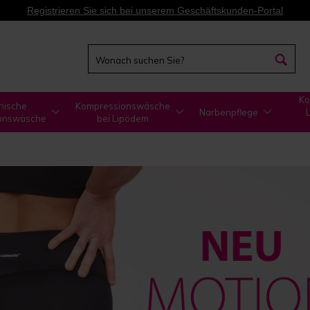
Registrieren Sie sich bei unserem Geschäftskunden-Portal
Ko
nische
Kompressionswäsche
Narbenpflege
onswäsche
bei Lipödem