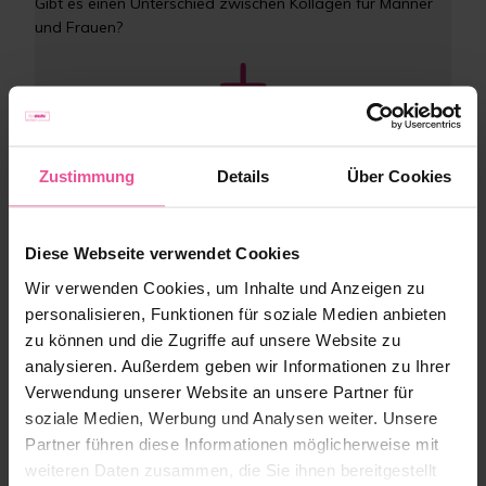
Gibt es einen Unterschied zwischen Kollagen für Männer 
und Frauen?
Welche Vorteile hat das LIPOELASTIC Collagen für Haut, 
Haare und Nägel?
Zustimmung
Details
Über Cookies
Diese Webseite verwendet Cookies
Kann das LIPOELASTIC Collagen bei Gelenkschmerzen 
Wir verwenden Cookies, um Inhalte und Anzeigen zu
und Beweglichkeit helfen?
personalisieren, Funktionen für soziale Medien anbieten
zu können und die Zugriffe auf unsere Website zu
analysieren. Außerdem geben wir Informationen zu Ihrer
Verwendung unserer Website an unsere Partner für
Was ist der Unterschied zwischen Meeres-, Rinder- und 
soziale Medien, Werbung und Analysen weiter. Unsere
Schweinekollagen?
Partner führen diese Informationen möglicherweise mit
weiteren Daten zusammen, die Sie ihnen bereitgestellt