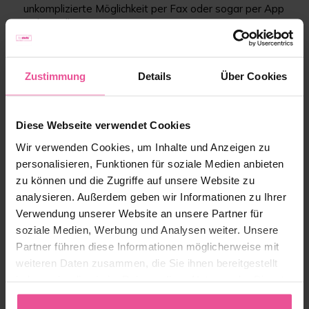
unkomplizierte Möglichkeit per Fax oder sogar per App
zu bestellen.
www.drspirk.de
Zustimmung
Details
Über Cookies
Gefällt Ihnen
die Antwort?
Teilen Sie sie
Diese Webseite verwendet Cookies
Teilen
Tweet
mit Freunden.
Wir verwenden Cookies, um Inhalte und Anzeigen zu
personalisieren, Funktionen für soziale Medien anbieten
zu können und die Zugriffe auf unsere Website zu
Produkt in der Antwort
analysieren. Außerdem geben wir Informationen zu Ihrer
aufgeführt:
Verwendung unserer Website an unsere Partner für
soziale Medien, Werbung und Analysen weiter. Unsere
Partner führen diese Informationen möglicherweise mit
weiteren Daten zusammen, die Sie ihnen bereitgestellt
haben oder die sie im Rahmen Ihrer Nutzung der Dienste
gesammelt haben.