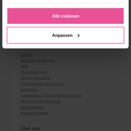
haben oder die sie im Rahmen Ihrer Nutzung der Dienste
gesammelt haben.
Alle zulassen
Anpassen
Kundenservice
Kontakt
Versand und Zahlung
AGB
Rücksendungen
Vertrag widerrufen
Datenschutzbestimmungen
Impressum
Rabattcodes & Geschäftsbedingungen
Whistleblowing-Richtlinie
Barrierefreiheit
Produktsicherheit
Über uns