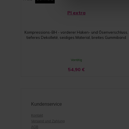
PI extra
Kompressions-BH - vorderer Haken- und Ösenverschluss,
tieferes Dekolleté, seidiges Material, breites Gummiband
Vorrätig
54,90
€
Kundenservice
Kontakt
Versand und Zahlung
AGB