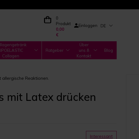
0
Produkt
Einloggen
DE
0,00
€
llagengetränk
Über
LIPOELASTIC
Ratgeber
uns &
Blog
Collagen
Kontakt
 allergische Reaktionen.
s mit Latex drücken
Interessant