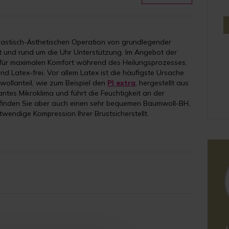
 Plastisch-Ästhetischen Operation von grundlegender
t und rund um die Uhr Unterstützung. Im Angebot der
 für maximalen Komfort während des Heilungsprozesses.
nd Latex-frei. Vor allem Latex ist die häufigste Ursache
ollanteil, wie zum Beispiel den
PI extra
, hergestellt aus
antes Mikroklima und führt die Feuchtigkeit an der
 finden Sie aber auch einen sehr bequemen Baumwoll-BH,
wendige Kompression Ihrer Brustsicherstellt.