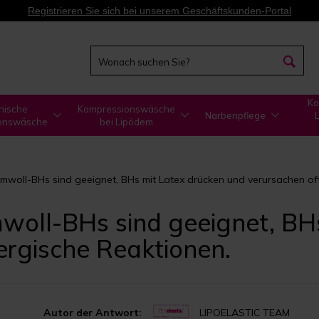
Registrieren Sie sich bei unserem Geschäftskunden-Portal
Ko
nische
Kompressionswäsche
Narbenpflege
onswäsche
bei Lipödem
umwoll-BHs sind geeignet, BHs mit Latex drücken und verursachen oft
woll-BHs sind geeignet, BH
ergische Reaktionen.
Autor der Antwort:
LIPOELASTIC TEAM