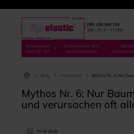
089 200 069 730
(Mo – Fr, 9 – 17 Uhr)
Kompression
Kompressions-BHs
Medizi
nach OP-Art
und Brustbänder
Kompressi
Blog
Interessant
Mythos Nr. 6: Nur Ba
Mythos Nr. 6: Nur Baum
und verursachen oft all
10.08.2018