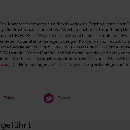
 Eine Kompressionstherapie ist für ein perfektes Ergebnis nach einer
g. Die Brust braucht für mehrere Wochen nach dem Eingriff lang Hal
ativen LIPOELASTIC Wäsche finden Sie auch spezielle nahtlose BHs
endeten Materialien unterliegen strengen Kontrollen und Tests und si
rgische Reaktionen der Haut. LIPOELASTIC bietet auch BHs ohne Baumw
RY Material. Dieses Material ist höchst atmungsaktiv, hält ein konst
te des Stoffes ab. im Angebot postoperativer BHs von LIPOELASTIC
pecial
, der Hautreizungen verhindert sowie eine gleichmäßige und not
Teilen
Tweet
geführt: