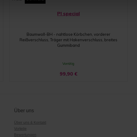
PI special
Baumwoll-BH - nahtlose Körbchen, vorderer
Reißverschluss, Träger mit Hakenverschluss, breites
Gummiband
Vorrätig
99,90
€
Über uns
Über uns & Kontakt
Vorteile
Bewertungen