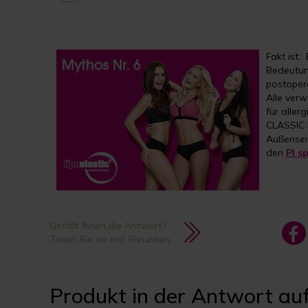
Fakt ist:
Bedeutun
postoper
Alle verw
für alle
CLASSIC D
Außensei
den
PI s
Gefällt Ihnen die Antwort?
Teilen Sie sie mit Freunden.
Produkt in der Antwort auf