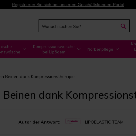
Registrieren Sie sich bei unserem Geschäftskunden-Portal
Ko
nische
Kompressionswäsche
Narbenpflege
onswäsche
bei Lipödem
ten Beinen dank Kompressionstherapie
n Beinen dank Kompressions
Autor der Antwort:
LIPOELASTIC TEAM