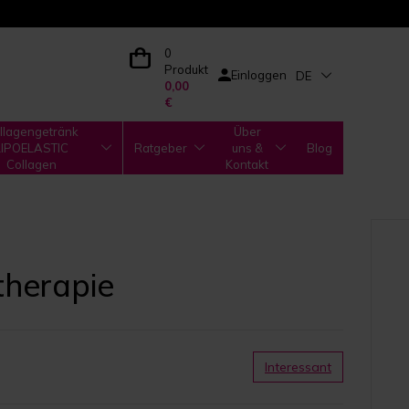
0
Produkt
Einloggen
DE
0,00
€
llagengetränk
Über
LIPOELASTIC
Ratgeber
uns &
Blog
Collagen
Kontakt
therapie
Interessant