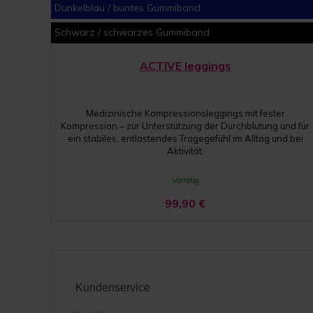
Dunkelblau / buntes Gummiband
Schwarz / schwarzes Gummiband
ACTIVE leggings
Medizinische Kompressionsleggings mit fester
Kompression – zur Unterstützung der Durchblutung und für
ein stabiles, entlastendes Tragegefühl im Alltag und bei
Aktivität.
Vorrätig
99,90
€
Kundenservice