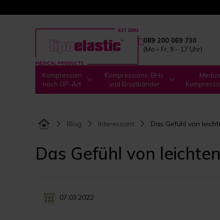
089 200 069 730
(Mo – Fr, 9 – 17 Uhr)
Kompression
Kompressions-BHs
Medizi
nach OP-Art
und Brustbänder
Kompressi
Blog
Interessant
Das Gefühl von leich
Das Gefühl von leichte
07.03.2022