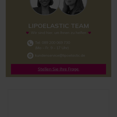
LIPOELASTIC TEAM
Wir sind hier, um Ihnen zu helfen
Tel: 089 200 069 730
(Mo – Fr, 9 – 17 Uhr)
kundenservice@lipoelastic.de
Stellen Sie Ihre Frage.