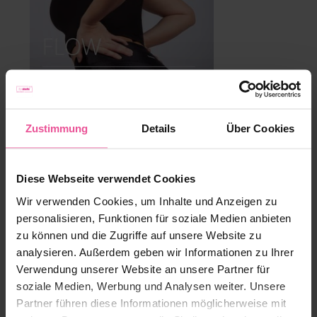
Zustimmung
Details
Über Cookies
Diese Webseite verwendet Cookies
Für alle, die Hautbild und Lymphsystem unterstützen
Wir verwenden Cookies, um Inhalte und Anzeigen zu
möchten. Die mittlere Kompression verbindet ein
personalisieren, Funktionen für soziale Medien anbieten
stützendes Tragegefühl mit einer strukturierten
zu können und die Zugriffe auf unsere Website zu
Oberfläche und einem 3D-Massageeffekt. Der breite,
analysieren. Außerdem geben wir Informationen zu Ihrer
doppellagige Bund gibt angenehmen Halt.
FLOW
Verwendung unserer Website an unsere Partner für
leggings
eignen sich besonders für tägliche Routinen,
soziale Medien, Werbung und Analysen weiter. Unsere
Hautpflege und Bereiche mit sichtbarer Cellulite.
Partner führen diese Informationen möglicherweise mit