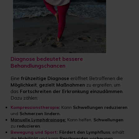
Diagnose bedeutet bessere
Behandlungschancen
Eine
frühzeitige Diagnose
eröffnet Betroffenen die
Möglichkeit
,
gezielt Maßnahmen
zu ergreifen, um
das
Fortschreiten der Erkrankung einzudämmen
.
Dazu zählen:
Kompressionstherapie
:
Kann
Schwellungen reduzieren
und
Schmerzen lindern.
Manuelle Lymphdrainage:
Kann helfen,
Schwellungen
zu
reduzieren
.
Bewegung und Sport
:
Fördert den Lymphfluss
, erhält
die
Mobilität
und kann
Beschwerden vorbeugen
.