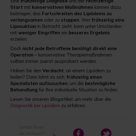
Eine
frühzeitige Diagnose
und der
rechtzeitige
Start
mit
konservativen Maßnahmen
können dazu
beitragen, das
Fortschreiten des Lipödems zu
verlangsamen
oder zu
stoppen
. Wer
frühzeitig eine
Liposuktion
in Betracht zieht, kann unter Umständen
mit
weniger Eingriffen
ein
besseres Ergebnis
erzielen.
Doch
nicht jede Betroffene benötigt direkt eine
Operation
– konservative Therapiemaßnahmen
sollten immer zuerst ausprobiert werden.
Haben Sie den
Verdacht
, an einem Lipödem zu
leiden? Dann lohnt es sich,
frühzeitig einen
Spezialisten aufzusuchen
, um die
bestmögliche
Behandlung
für Ihre individuelle Situation zu finden.
Lesen Sie unseren Blogartikel, um mehr über die
Diagnostik bei Lipödem
zu erfahren.
Gefällt Ihnen
die Antwort?