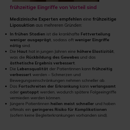
frühzeitige Eingriffe von Vorteil sind
Medizinische Experten
empfehlen
eine
frühzeitige
Liposuktion
aus mehreren Gründen:
In frühen Stadien
ist die krankhafte
Fettverteilung
weniger ausgeprägt
, sodass oft
weniger Eingriffe
nötig
sind.
Die
Haut
hat in jungen Jahren eine
höhere Elastizität
,
was die
Rückbildung des Gewebes
und das
ästhetische Ergebnis verbessert
.
Die
Lebensqualität
der Patientinnen kann
frühzeitig
verbessert
werden – Schmerzen und
Bewegungseinschränkungen nehmen schneller ab.
Das
Fortschreiten der Erkrankung
kann
verlangsamt
oder
gestoppt
werden, wodurch spätere Folgeeingriffe
vermieden werden können.
Jüngere Patientinnen
heilen meist schneller
und haben
oftmals ein
geringeres Risiko für Komplikationen
(sofern keine Begleiterkrankungen vorhanden sind).