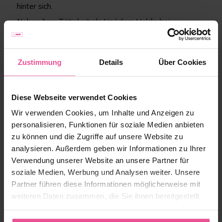
hinter sich.
Neben ihrer Tätigkeit als Lipödem Heldin bei
LIPOELASTIC studiert Jule Life Coaching und teilt ihren
persönlichen Weg mit dem Lipödem auf Social Media.
Der Spagat zwischen Uni, Arbeit, Privatleben und
Zustimmung
Details
Über Cookies
Krafttraining ist für sie eine tägliche Herausforderung,
doch auch davon lässt sie sich nicht unterkriegen.
Diese Webseite verwendet Cookies
Wenn Sie mehr zu Jule´s Geschichte erfahren möchten,
Wir verwenden Cookies, um Inhalte und Anzeigen zu
können Sie es in unserem Artikel nachlesen.
personalisieren, Funktionen für soziale Medien anbieten
zu können und die Zugriffe auf unsere Website zu
analysieren. Außerdem geben wir Informationen zu Ihrer
Verwendung unserer Website an unsere Partner für
soziale Medien, Werbung und Analysen weiter. Unsere
Partner führen diese Informationen möglicherweise mit
weiteren Daten zusammen, die Sie ihnen bereitgestellt
haben oder die sie im Rahmen Ihrer Nutzung der Dienste
gesammelt haben.