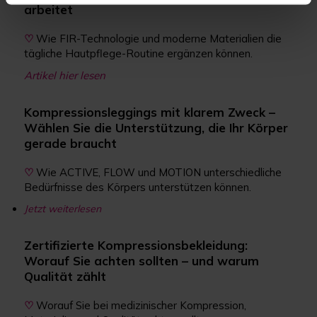
arbeitet
♡
Wie FIR-Technologie und moderne Materialien die
tägliche Hautpflege-Routine ergänzen können.
Artikel hier lesen
Kompressionsleggings mit klarem Zweck –
Wählen Sie die Unterstützung, die Ihr Körper
gerade braucht
♡
Wie ACTIVE, FLOW und MOTION unterschiedliche
Bedürfnisse des Körpers unterstützen können.
Jetzt weiterlesen
Zertifizierte Kompressionsbekleidung:
Worauf Sie achten sollten – und warum
Qualität zählt
♡
Worauf Sie bei medizinischer Kompression,