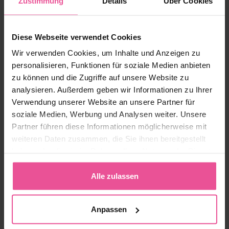
Zustimmung
Details
Über Cookies
♥︎
Welche Rolle spielt Kollagen für die Haut?
Kollagen ist ein wichtiger Bestandteil der Hautstruktur.
Diese Webseite verwendet Cookies
Wir verwenden Cookies, um Inhalte und Anzeigen zu
Verwandte Artikel zum Thema
personalisieren, Funktionen für soziale Medien anbieten
Hautgesundheit, Lymphsystem und
zu können und die Zugriffe auf unsere Website zu
Kompression
analysieren. Außerdem geben wir Informationen zu Ihrer
Verwendung unserer Website an unsere Partner für
soziale Medien, Werbung und Analysen weiter. Unsere
Lymphsystem verstehen: Warum es
Partner führen diese Informationen möglicherweise mit
entscheidend für Haut, Energie und
weiteren Daten zusammen, die Sie ihnen bereitgestellt
Wohlbefinden ist
haben oder die sie im Rahmen Ihrer Nutzung der Dienste
♡
Warum der Lymphfluss für leichte Beine, Energie
gesammelt haben.
und Hautgefühl so wichtig ist.
Alle zulassen
Jetzt weiterlesen
Anpassen
Der nächste Schritt in der Hautpflege?
Technologie, die mit Ihrer Körperwärme