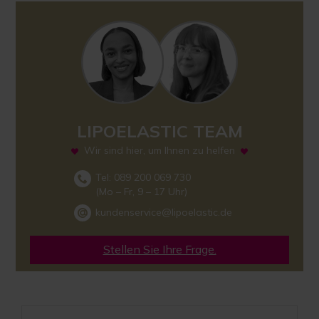
LIPOELASTIC TEAM
Wir sind hier, um Ihnen zu helfen
Tel: 089 200 069 730
(Mo – Fr, 9 – 17 Uhr)
kundenservice@lipoelastic.de
Stellen Sie Ihre Frage.