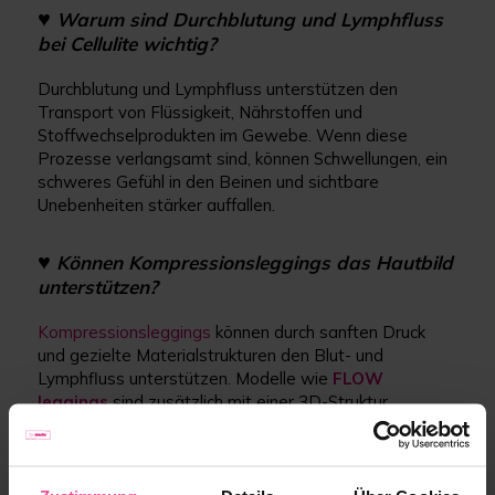
♥︎
Warum sind Durchblutung und Lymphfluss
bei Cellulite wichtig?
Durchblutung und Lymphfluss unterstützen den
Transport von Flüssigkeit, Nährstoffen und
Stoffwechselprodukten im Gewebe. Wenn diese
Prozesse verlangsamt sind, können Schwellungen, ein
schweres Gefühl in den Beinen und sichtbare
Unebenheiten stärker auffallen.
♥︎
Können Kompressionsleggings das Hautbild
unterstützen?
Kompressionsleggings
können durch sanften Druck
und gezielte Materialstrukturen den Blut- und
Lymphfluss unterstützen. Modelle wie
FLOW
leggings
sind zusätzlich mit einer 3D-Struktur
ausgestattet, die bei Bewegung einen leichten
Massageeffekt erzeugt.