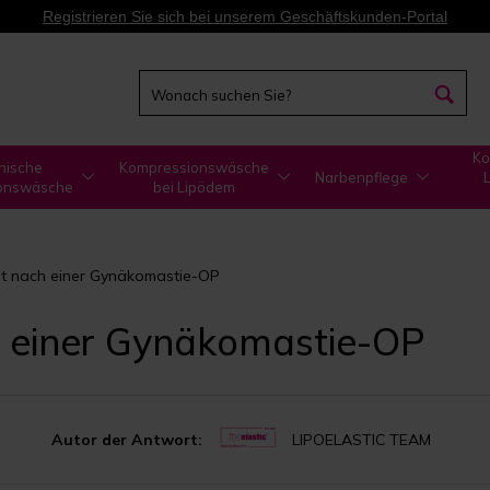
Registrieren Sie sich bei unserem Geschäftskunden-Portal
Ko
nische
Kompressionswäsche
Narbenpflege
onswäsche
bei Lipödem
ht nach einer Gynäkomastie-OP
h einer Gynäkomastie-OP
Autor der Antwort:
LIPOELASTIC TEAM