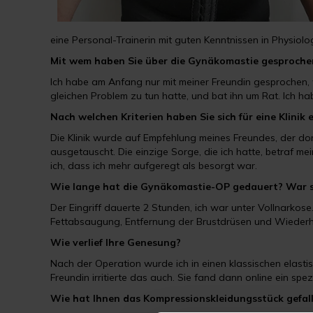
eine Personal-Trainerin mit guten Kenntnissen in Physiol
Mit wem haben Sie über die Gynäkomastie gesproche
Ich habe am Anfang nur mit meiner Freundin gesprochen, w
gleichen Problem zu tun hatte, und bat ihn um Rat. Ich ha
Nach welchen Kriterien haben Sie sich für eine Klini
Die Klinik wurde auf Empfehlung meines Freundes, der d
ausgetauscht. Die einzige Sorge, die ich hatte, betraf 
ich, dass ich mehr aufgeregt als besorgt war.
Wie lange hat die Gynäkomastie-OP gedauert? War s
Der Eingriff dauerte 2 Stunden, ich war unter Vollnarkose
Fettabsaugung, Entfernung der Brustdrüsen und Wiederh
Wie verlief Ihre Genesung?
Nach der Operation wurde ich in einen klassischen elast
Freundin irritierte das auch. Sie fand dann online ein s
Wie hat Ihnen das Kompressionskleidungsstück gefal