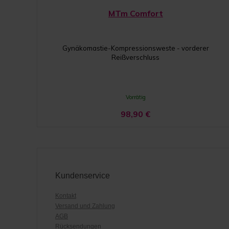
MTm Comfort
Gynäkomastie-Kompressionsweste - vorderer
Reißverschluss
Vorrätig
98,90
€
Kundenservice
Kontakt
Versand und Zahlung
AGB
Rücksendungen