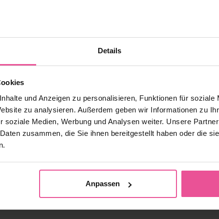
ung sehr einfach. Ich konnte schnell wieder arbeiten. Ich habe sie 
sion, die meine Taille formte, und ich gewöhnte mich daran.
ürden Sie ihn nochmal machen?
en Fotos vorher und nachher sehen. Die gesamte Erfahrung hat mir zu 
Details
mpfehlen?
rt werden, raten, keine Angst zu haben und einen Termin beim Spezial
Cookies
 wird. Das Ergebnis ist es auf jedem Fall wert.
nhalte und Anzeigen zu personalisieren, Funktionen für soziale
Website zu analysieren. Außerdem geben wir Informationen zu I
inem Interview mit LIPOELASTIC über seine Erfahrungen.
r soziale Medien, Werbung und Analysen weiter. Unsere Partner
 Daten zusammen, die Sie ihnen bereitgestellt haben oder die s
n.
Teilen
Tweet
Anpassen
geführt: