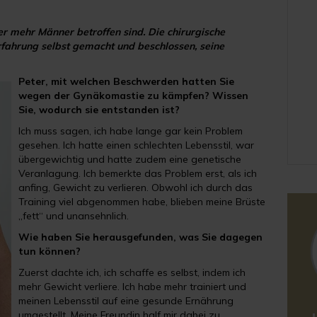
 mehr Männer betroffen sind. Die chirurgische
rfahrung selbst gemacht und beschlossen, seine
Peter, mit welchen Beschwerden hatten Sie
wegen der Gynäkomastie zu kämpfen? Wissen
Sie, wodurch sie entstanden ist?
Ich muss sagen, ich habe lange gar kein Problem
gesehen. Ich hatte einen schlechten Lebensstil, war
übergewichtig und hatte zudem eine genetische
Veranlagung. Ich bemerkte das Problem erst, als ich
anfing, Gewicht zu verlieren. Obwohl ich durch das
Training viel abgenommen habe, blieben meine Brüste
„fett“ und unansehnlich.
Wie haben Sie herausgefunden, was Sie dagegen
tun können?
Zuerst dachte ich, ich schaffe es selbst, indem ich
mehr Gewicht verliere. Ich habe mehr trainiert und
meinen Lebensstil auf eine gesunde Ernährung
umgestellt. Meine Freundin half mir dabei zu