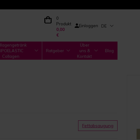
0
Produkt
Einloggen
DE
0,00
€
llagengetränk
Über
LIPOELASTIC
Ratgeber
uns &
Blog
Collagen
Kontakt
Fettabsaugung