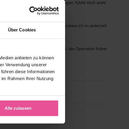
am Ende länger als empfohlen getragen, fühlte mich wohl
mehr Selbstbewusstsein verholfen, sodass ich es jederzeit
Über Cookies
isten zu vereinbaren. Es ist besser, die Operation früher
 Medien anbieten zu können
hrer Verwendung unserer
 führen diese Informationen
ie im Rahmen Ihrer Nutzung
Alle zulassen