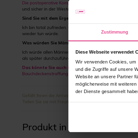
Die postoperative Kompressionsweste
machte meine Genes
und sicher in der Weste. Außerdem gefiel mir die Kompres
Sind Sie mit dem Ergebnis des Eingriffs zufrieden? W
Ich bin total zufrieden. Ich kann einen Unterschied in d
Zustimmung
wieder tun würde.
Was würden Sie Männern mit dem gleichen Problem e
Ich würde allen Männern, die mit diesem Thema konfrontie
Diese Webseite verwendet 
als später durchzuführen – bevor die Gynäkomastie größer
Wir verwenden Cookies, um I
Das könnte Sie auch interessieren:
und die Zugriffe auf unsere 
Bauchdeckenstraffung beim Mann
- Marco berichtet in e
Website an unsere Partner fü
möglicherweise mit weiteren
der Dienste gesammelt habe
Gefällt Ihnen die Antwort?
Teilen Sie sie mit Freunden.
Produkt in der Antwort auf