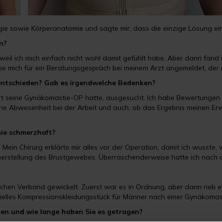
ogie sowie Körperanatomie und sagte mir, dass die einzige Lösung e
n?
eil ich mich einfach nicht wohl damit gefühlt habe. Aber dann fand i
be mich für ein Beratungsgespräch bei meinem Arzt angemeldet, der mi
k entschieden? Gab es irgendwelche Bedenken?
ort seine Gynäkomastie-OP hatte, ausgesucht. Ich habe Bewertungen 
meine Abwesenheit bei der Arbeit und auch, ob das Ergebnis meinen E
ie schmerzhaft?
. Mein Chirurg erklärte mir alles vor der Operation, damit ich wusste
erstellung des Brustgewebes. Überraschenderweise hatte ich nach
ischen Verband gewickelt. Zuerst war es in Ordnung, aber dann rie
pezielles Kompressionskleidungsstück für Männer nach einer Gynäkomas
len und wie lange haben Sie es getragen?