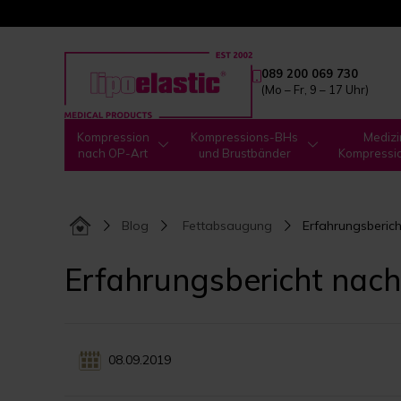
089 200 069 730
(Mo – Fr, 9 – 17 Uhr)
Kompression
Kompressions-BHs
Medizi
nach OP-Art
und Brustbänder
Kompressi
Blog
Fettabsaugung
Erfahrungsberic
Erfahrungsbericht nac
08.09.2019