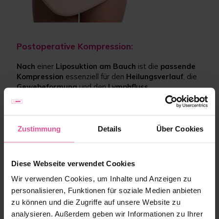
Postoperative Kompression:
Nach
einer
Liposuktion am Bauch
ist die
passende
Kompression
essenziell für den
Heilungsverlauf
, die
Gewebeformung
und den
Lymphfluss
.
Folgende
LIPOELASTIC-Produkte
unterstützen Sie
optimal in der postoperativen Phase:
VH comfort
,
VH variant
oder
VH special comfort
–
Zustimmung
Details
Über Cookies
postoperative Mieder mit gezielter Kompression im
Bauchbereich.
KPress
und
KPlus
– Bauchgurte, die individuell anpassbar
Diese Webseite verwendet Cookies
sind und zusätzlichen Halt bieten.
KPad
– eine weiche Schaumstoffeinlage, die zwischen
Wir verwenden Cookies, um Inhalte und Anzeigen zu
Mieder und Haut gelegt werden kann, um Druck
personalisieren, Funktionen für soziale Medien anbieten
gleichmäßig zu verteilen und Reibung zu verhindern.
zu können und die Zugriffe auf unsere Website zu
Diese Produkte tragen wesentlich zum
analysieren. Außerdem geben wir Informationen zu Ihrer