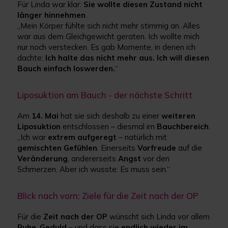
Für Linda war klar:
Sie wollte diesen Zustand nicht
länger hinnehmen
.
„Mein Körper fühlte sich nicht mehr stimmig an. Alles
war aus dem Gleichgewicht geraten. Ich wollte mich
nur noch verstecken. Es gab Momente, in denen ich
dachte:
Ich halte das nicht mehr aus. Ich will diesen
Bauch einfach loswerden.
“
Liposuktion am Bauch - der nächste Schritt
Am
14. Mai
hat sie sich deshalb zu einer
weiteren
Liposuktion
entschlossen – diesmal im
Bauchbereich
.
„Ich war
extrem aufgeregt
– natürlich mit
gemischten
Gefühlen
. Einerseits
Vorfreude
auf die
Veränderung
, andererseits
Angst
vor den
Schmerzen. Aber ich wusste: Es muss sein.“
Blick nach vorn: Ziele für die Zeit nach der OP
Für die
Zeit nach der OP
wünscht sich Linda vor allem
Ruhe
,
Geduld
– und dass sie
endlich wieder im