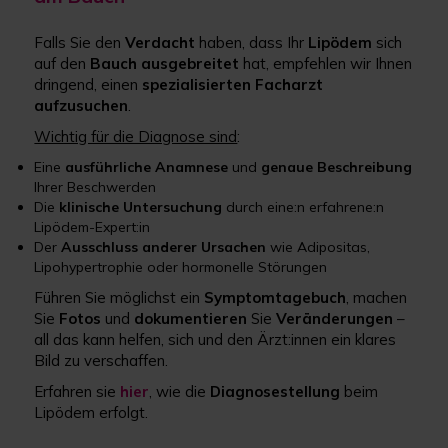
Falls Sie den
Verdacht
haben, dass Ihr
Lipödem
sich
auf den
Bauch
ausgebreitet
hat, empfehlen wir Ihnen
dringend, einen
spezialisierten Facharzt
aufzusuchen
.
Wichtig für die Diagnose sind
:
Eine
ausführliche Anamnese
und
genaue Beschreibung
Ihrer Beschwerden
Die
klinische Untersuchung
durch eine:n erfahrene:n
Lipödem-Expert:in
Der
Ausschluss anderer Ursachen
wie Adipositas,
Lipohypertrophie oder hormonelle Störungen
Führen Sie möglichst ein
Symptomtagebuch
, machen
Sie
Fotos
und
dokumentieren
Sie
Veränderungen
–
all das kann helfen, sich und den Ärzt:innen ein klares
Bild zu verschaffen.
Erfahren sie
hier
, wie die
Diagnosestellung
beim
Lipödem erfolgt.