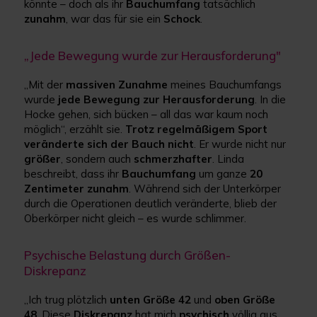
könnte – doch als ihr
Bauchumfang
tatsächlich
zunahm
, war das für sie ein
Schock
.
„Jede Bewegung wurde zur Herausforderung"
„Mit der
massiven Zunahme
meines Bauchumfangs
wurde
jede Bewegung zur Herausforderung
. In die
Hocke gehen, sich bücken – all das war kaum noch
möglich“, erzählt sie.
Trotz regelmäßigem Sport
veränderte sich der Bauch nicht
. Er wurde nicht nur
größer
, sondern auch
schmerzhafter
. Linda
beschreibt, dass ihr
Bauchumfang
um ganze
20
Zentimeter zunahm
. Während sich der Unterkörper
durch die Operationen deutlich veränderte, blieb der
Oberkörper nicht gleich – es wurde schlimmer.
Psychische Belastung durch Größen-
Diskrepanz
„Ich trug plötzlich
unten Größe 42
und
oben Größe
48
. Diese
Diskrepanz
hat mich
psychisch
völlig aus