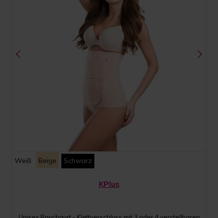
Weiß
Beige
Schwarz
KPlus
Unisex Bauchgurt - Klettverschluss mit 3 oder 4 verstellbaren